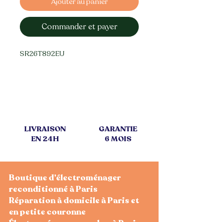
Ajouter au panier
Commander et payer
SR26T892EU
LIVRAISON
GARANTIE
EN 24H
6 MOIS
Boutique d’électroménager
reconditionné à Paris
Réparation à domicile à Paris et
en petite couronne