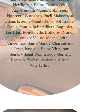
Neuilly-sur-Seine, Courbevoie,
Asnières-sur-Seine, Colombes,
Nanterre, Suresnes, Rueil-Malmaison
...dans la Seine-Saint-Denis (93) : Saint-
Denis, Pantin, Aubervilliers, Bagnolet,
Les Lilas, Romainville, Bobigny, Drancy
...et dans le Val-de-Marne (94) :
Vincennes, Saint-Mandé, Charenton-
le-Pont, Ivry-sur-Seine, Vitry-sur-
Seine, Villejuif, Montrouge, Gentilly,
Kremlin-Bicêtre, Maisons-Alfort,
Alfortville ...
prendre rdv