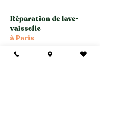
Réparation de lave-
vaisselle
à Paris
Votre lave-vaisselle ne fonctionne plus
?
Renew intervient pour la
réparation
de
lave-vaisselle à Paris, toutes marques
et tous modèles.
Un réparateur qualifié se déplace à
domicile pour établir un diagnostic
clair et réparer lorsque c’est pertinent.
Et si votre appareil arrive en fin de vie,
découvrez aussi notre sélection de
lave-vaisselle reconditionnés
, testés,
garantis et prêts à l’emploi.
réparer mon lave vaisselle