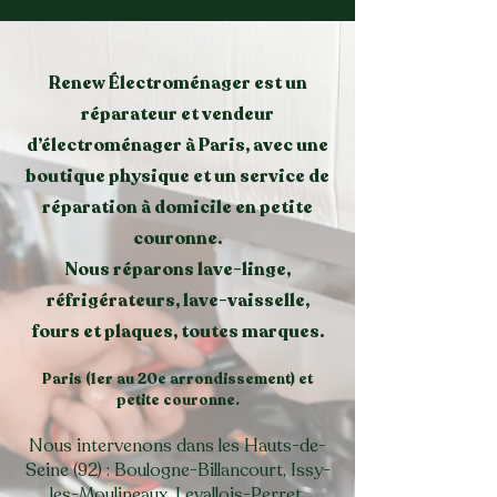
Ce que nous réparons
Renew Électroménager est un
réparateur et vendeur
d’électroménager à Paris, avec une
boutique physique et un service de
réparation à domicile en petite
couronne.
Nous réparons lave-linge,
réfrigérateurs, lave-vaisselle,
fours et plaques, toutes marques.
Paris (1er au 20e arrondissement) et
petite couronne.
Nous intervenons dans les Hauts-de-
Seine (92) : Boulogne-Billancourt, Issy-
les-Moulineaux, Levallois-Perret,