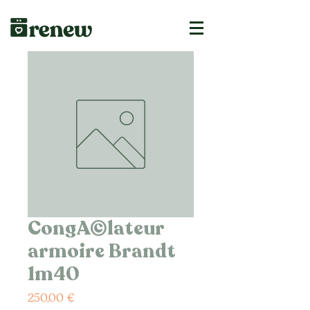
CongA©lateur
armoire Brandt
1m40
Prix
250,00 €