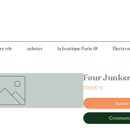
re rdv
acheter
la boutique Paris 18
Électro
Four Junke
Prix
350,00 €
Ajouter
Commande