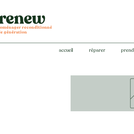
troménager reconditionné
le génération
accueil
réparer
prend