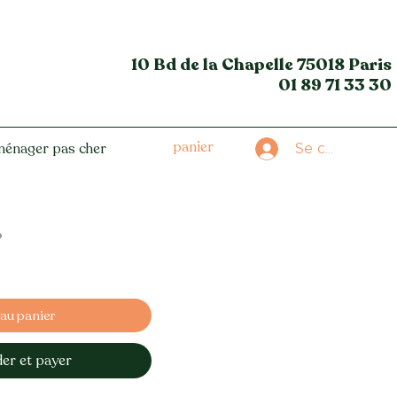
10 Bd de la Chapelle
75018 Paris
01 89 71 33 30
panier
ménager pas cher
Se connecter
r
 au panier
r et payer