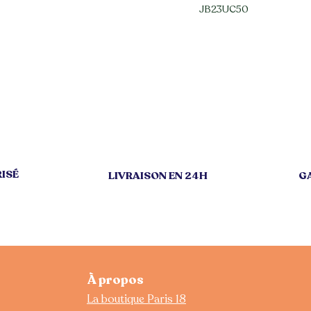
JB23UC50
ISÉ
LIVRAISON EN 24H
GA
À propos
La boutique Paris 18