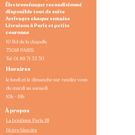
Les points forts du Miele W3224
Électroménager reconditionné
•
Capacité 6 kg
adaptée à un usage
disponible tout de suite
quotidien
Arrivages chaque semaine
•
Essorage 1300 tours/minute
Livraison à Paris et petite
• Programmes adaptés aux différents
couronne
types de linge
• Tambour conçu pour respecter les
10 Bd de la chapelle
fibres textiles
75018 PARIS
• Interface simple et intuitive
Tel:
01 89 71 33 30
• Qualité et robustesse de fabrication
Miele
Horaires
Programmes de lavage
Le lave-linge propose plusieurs
le lundi et le dimanche sur rendez vous
programmes pour s’adapter aux
du mardi au samedi
différents textiles :
10h - 19h
• coton
• synthétiques
À propos
• laine
• programme automatique
La boutique Paris 18
CGV
• lavage rapide
• programmes spécifiques selon la
Notre histoire
mentions légales