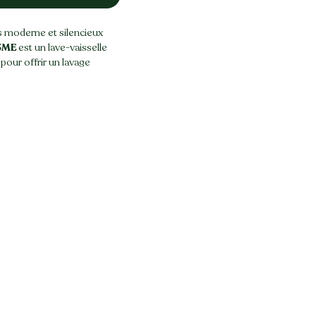
s moderne et silencieux
3ME
est un lave-vaisselle
pour offrir un lavage
économique et silencieux.
ntelligentes et ses
 il adapte la
énergie en fonction du
aisselle.
 à 13 couverts
, ce modèle
un usage quotidien dans
ls sont
préparés et
lier
avant d’être proposés à
 un usage familial
es qui ajustent la
our réduire la durée des