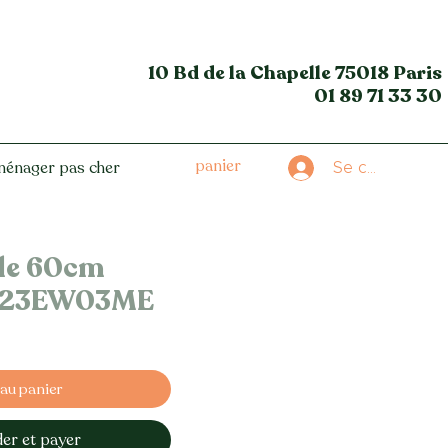
10 Bd de la Chapelle
75018 Paris
01 89 71 33 30
panier
ménager pas cher
Se connecter
lle 60cm
N23EW03ME
 au panier
r et payer