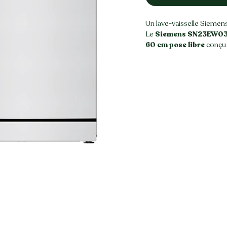
Un lave-vaisselle Siemen
Le
Siemens SN23EW0
60 cm pose libre
conçu 
efficace tout en restant 
Grâce à ses technologies i
programmes automatiques,
consommation d’eau et d’
niveau de salissure de la v
Avec une
capacité de 12
convient parfaitement à 
une cuisine familiale.
Chez
Renew
, les apparei
vérifiés dans notre ate
la vente en boutique.
Les points forts
✔
Grande capacité
pour
✔ Programmes automatiqu
consommation
✔ Fonction
varioSpeed
p
cycles