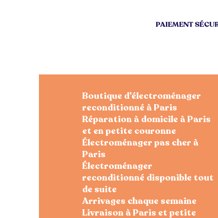
PAIEMENT SÉCUR
Boutique d’électroménager
reconditionné à Paris
Réparation à domicile à Paris
et en petite couronne
Électroménager pas cher à
Paris
Électroménager
reconditionné disponible tout
de suite
Arrivages chaque semaine
Livraison à Paris et petite