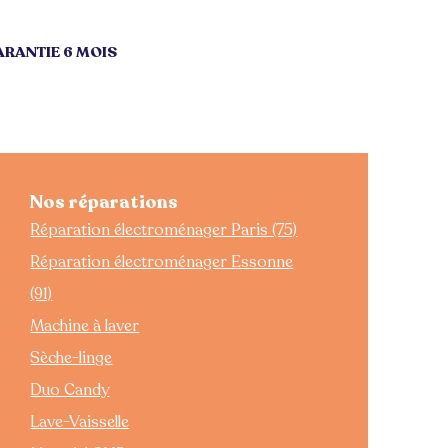
cieux
r s’adapter à différents
RANTIE 6 MOIS
iable
ues
 libre
Nos réparations
verts
(nouvelle norme
Réparation électroménager Paris (75)
Réparation électroménager Essonne
 46 dB
(91)
Machine à laver
Sèche-linge
Duo Candy
ent d’optimiser la durée
Lave-Vaisselle
ion d’eau.