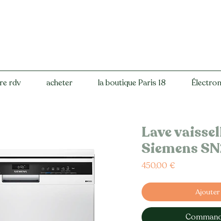
re rdv
acheter
la boutique Paris 18
Électro
Lave vaisse
Siemens S
Prix
450,00 €
Ajouter
Commande