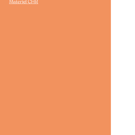
Materiel CHR
e avec la plupart des
boutique Renew
ble directement dans
de l’Électroménager
le
alisée dans
la réparation
électroménager
. Les
contrôlés et préparés dans
 mis en vente.
es appareils sur place et
r trouver l’équipement