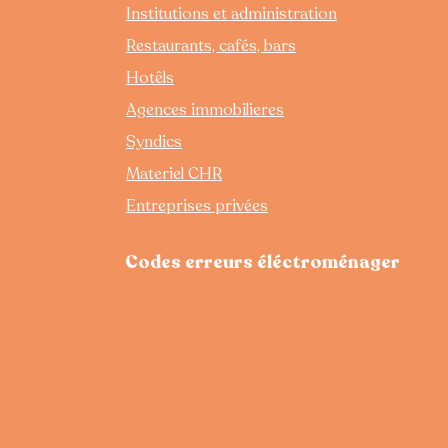
Dimensions
Institutions et administration
Hauteur :
84,5 cm
Restaurants, cafés, bars
Largeur :
60 cm
Profondeur :
60 cm
Hotêls
Format standard compatibl
Agences immobilieres
cuisines.
À découvrir dans notre 
Syndics
Ce lave-vaisselle est
visi
Materiel CHR
notre magasin
:
RENEW – Les Artisans 
Entreprises privées
10 boulevard de la Chapel
75018 Paris
Codes erreurs éléctroménager
Notre boutique est spéci
et la seconde vie de l’
appareils proposés sont 
notre atelier avant d’être
Vous pouvez venir
voir l
échanger avec nous
pou
adapté à votre cuisine.